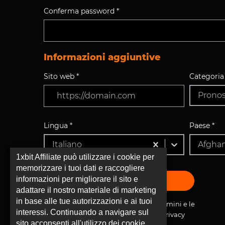
Conferma password *
Informazioni aggiuntive
Sito web *
Categoria 
Pronost
Lingua *
Paese *
Italiano
Afghan
1xbit Affiliate può utilizzare i cookie per
memorizzare i tuoi dati e raccogliere
informazioni per migliorare il sito e
ISCRIVITI
adattare il nostro materiale di marketing
in base alle tue autorizzazioni e ai tuoi
Ho letto, compreso e accetto i termini e le
interessi. Continuando a navigare sul
condizioni e l'Informativa sulla privacy
sito acconsenti all'utilizzo dei cookie.