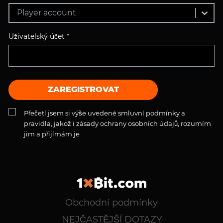
Player account
Uživatelský účet *
ZAREGISTROVAT
Přečetl jsem si výše uvedené smluvní podmínky a
pravidla, jakož i zásady ochrany osobních údajů, rozumím
jim a přijímám je
Obchodní podmínky
NEJČASTĚJŠÍ DOTAZY