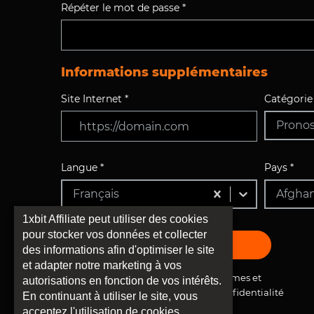
Répéter le mot de passe *
Informations supplémentaires
Site Internet *
Catégorie 
Pronost
Langue *
Pays *
Français
Afghan
1xbit Affiliate peut utiliser des cookies
pour stocker vos données et collecter
S'INSCRIRE
des informations afin d'optimiser le site
et adapter notre marketing à vos
J'ai lu, compris et accepté les Termes et
autorisations en fonction de vos intérêts.
Conditions et la Politique de Confidentialité
En continuant à utiliser le site, vous
ci-dessus
acceptez l'utilisation de cookies.