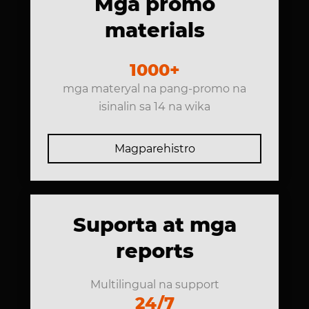
Mga promo
materials
1000+
mga materyal na pang-promo na
isinalin sa 14 na wika
Magparehistro
Suporta at mga
reports
Multilingual na support
24/7