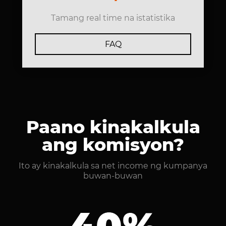
Tamang real time na istatistika
FAQ
Paano kinakalkula
ang komisyon?
Ito ay kinakalkula sa net income ng kumpanya
buwan-buwan