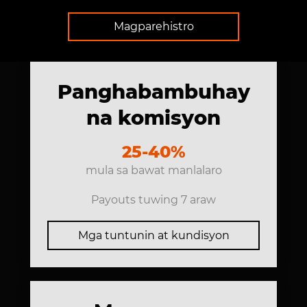
Magparehistro
Panghabambuhay
na komisyon
25-40%
mula sa bawat manlalaro
Payouts tuwing 7 araw
Mga tuntunin at kundisyon