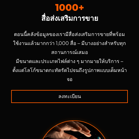
1000+
สื่อส่งเสริมการขาย
ตอนนี้คลังข้อมูลของเรามีสื่อส่งเสริมการขายที่พร้อม
ใช้งานแล้วมากกว่า 1,000 สื่อ – มีบางอย่างสำหรับทุก
สถานการณ์เสมอ
มีขนาดและประเภทไฟล์ต่าง ๆ มากมายให้บริการ –
ตั้งแต่โลโก้ขนาดกะทัดรัดไปจนถึงรูปภาพแบบเต็มหน้า
จอ
ลงทะเบียน