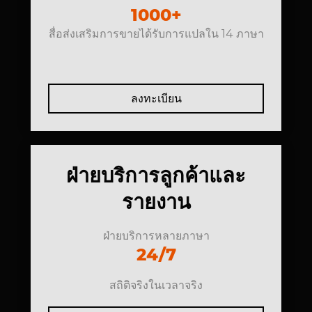
1000+
สื่อส่งเสริมการขายได้รับการแปลใน 14 ภาษา
ลงทะเบียน
ฝ่ายบริการลูกค้าและ
รายงาน
ฝ่ายบริการหลายภาษา
24/7
สถิติจริงในเวลาจริง