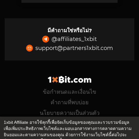
มีคำถามใช่หรือไม่?
@
affiliates_1xbit
support@partners1xbit.com
ข้อกำหนดและเงื่อนไข
คำถามที่พบบ่อย
นโยบายความเป็นส่วนตัว
1xbit Affiliate อาจใช้คุกกี้เพื่อจัดเก็บข้อมูลของคุณและรวบรวมข้อมูล
support@partners1xbit.com
เพื่อเพิ่มประสิทธิภาพเว็บไซต์และมอบเอกสารทางการตลาดตามความ
@affiliates_1xbit
ยินยอมและตามความสนของคุณ ด้วยการใช้งานเว็บไซต์นี้ต่อไปจะ