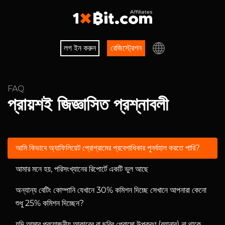
লগ ইন করুন
রেজিস্ট্রেশন
FAQ
প্রায়শই জিজ্ঞাসিত প্রশ্নাবলী
আমি কিভাবে অ্যাফিলিয়েট প্রোগ্রামের প্রবেশাধিকার পুনর্বহাল করতে পারি?
আমার মনে হয়, পরিসংখ্যানের রিপোর্টে একটি ভুল আছে
অন্যান্য বেটিং কোম্পানি যেখানে 30% কমিশন দিচ্ছে সেখানে আপনারা কেনো
শুধু 25% কমিশন দিচ্ছেন?
যদি আমার প্রয়োজনীয় আকারের বা ছবির প্রোমো উপকরণ (ব্যানার) না থাকে,