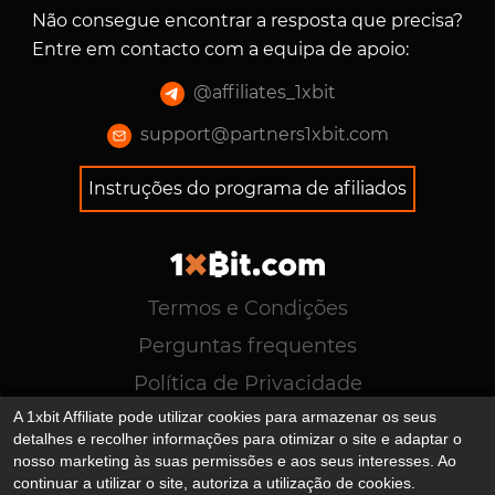
Não consegue encontrar a resposta que precisa?
Entre em contacto com a equipa de apoio
:
@
affiliates_1xbit
support@partners1xbit.com
Instruções do programa de afiliados
Termos e Condições
Perguntas frequentes
Política de Privacidade
A 1xbit Affiliate pode utilizar cookies para armazenar os seus
support@partners1xbit.com
detalhes e recolher informações para otimizar o site e adaptar o
@affiliates_1xbit
nosso marketing às suas permissões e aos seus interesses. Ao
continuar a utilizar o site, autoriza a utilização de cookies.