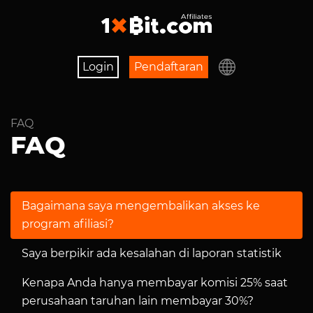
Login
Pendaftaran
FAQ
FAQ
Bagaimana saya mengembalikan akses ke
program afiliasi?
Saya berpikir ada kesalahan di laporan statistik
Kenapa Anda hanya membayar komisi 25% saat
perusahaan taruhan lain membayar 30%?