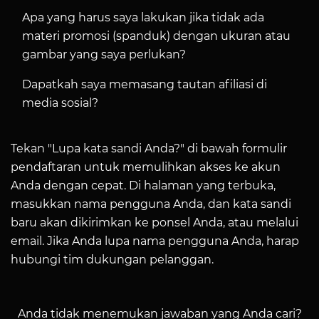
Apa yang harus saya lakukan jika tidak ada
materi promosi (spanduk) dengan ukuran atau
gambar yang saya perlukan?
Dapatkah saya memasang tautan afiliasi di
media sosial?
Tekan "Lupa kata sandi Anda?" di bawah formulir
pendaftaran untuk memulihkan akses ke akun
Anda dengan cepat. Di halaman yang terbuka,
masukkan nama pengguna Anda, dan kata sandi
baru akan dikirimkan ke ponsel Anda, atau melalui
email. Jika Anda lupa nama pengguna Anda, harap
hubungi tim dukungan pelanggan.
Anda tidak menemukan jawaban yang Anda cari?