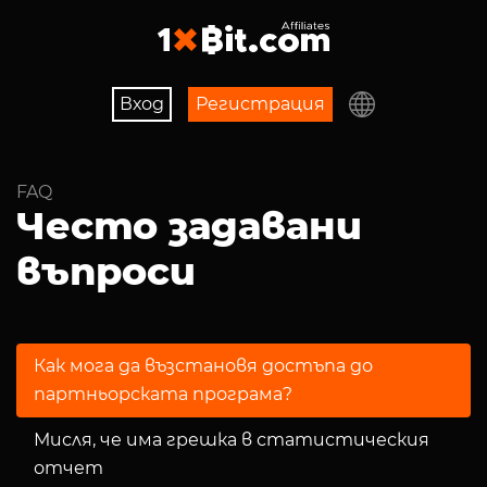
Вход
Регистрaция
FAQ
Често задавани
въпроси
Как мога да възстановя достъпа до
партньорската програма?
Мисля, че има грешка в статистическия
отчет