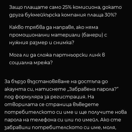
Защо плащате само 25% комисиона, докато
друга букмейкърска компания плаща 30%?
Какво трябва да направя, ако няма
промоционални материали (банери) с
нужния размер и снимка?
Мога ли да сложа партньорски линк в
социална мрежа?
За бързо възстановяване на достъпа до
акаунта си, натиснете „Забравена парола?“
под формуляра за регистрация. На
отворилата се страница въведете
потребителското си име и ще получите нова
парола на телефона си или по имейл. Ако сте
забравили потребителското си име, моля,