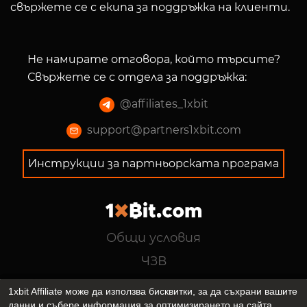
свържете се с екипа за поддръжка на клиенти.
Не намирате отговора, който търсите?
Свържете се с отдела за поддръжка
:
@
affiliates_1xbit
support@partners1xbit.com
Инструкции за партньорската програма
Общи условия
ЧЗВ
Политика за поверителност
1xbit Affiliate може да използва бисквитки, за да съхрани вашите
данни и събере информация за оптимизирането на сайта,