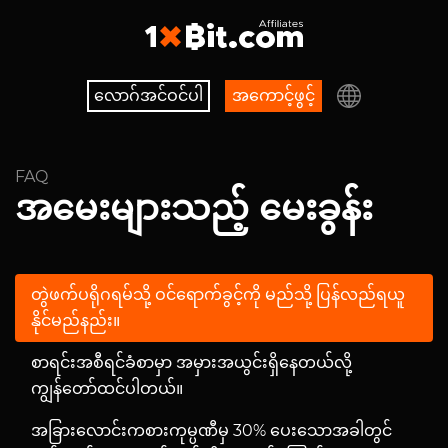
လောဂ်အင်ဝင်ပါ
အကောင့်ဖွင့်
FAQ
အမေးများသည့် မေးခွန်း
တွဲဖက်ပရိုဂရမ်သို့ ဝင်ရောက်ခွင့်ကို မည်သို့ ပြန်လည်ရယူ
နိုင်မည်နည်း။
စာရင်းအစီရင်ခံစာမှာ အမှားအယွင်းရှိနေတယ်လို့
ကျွန်တော်ထင်ပါတယ်။
အခြားလောင်းကစားကုမ္ပဏီမှ 30% ပေးသောအခါတွင်