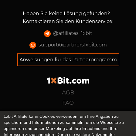
Haben Sie keine Lösung gefunden?
Kontaktieren Sie den Kundenservice
:
@
affiliates_1xbit
support@partners1xbit.com
Anweisungen für das Partnerprogramm
AGB
FAQ
Datenschutzrichtlinie
1xbit Affiliate kann Cookies verwenden, um Ihre Angaben zu
speichern und Informationen zu sammeln, um die Webseite zu
support@partners1xbit.com
optimieren und unser Marketing auf Ihre Erlaubnis und Ihre
@affiliates_1xbit
Interessen zuzuschneiden. Durch die weitere Nutzung der