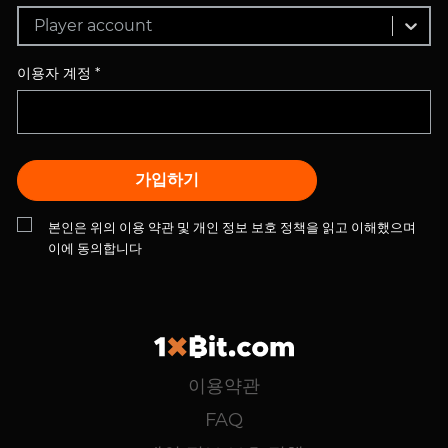
Player account
이용자 계정 *
가입하기
본인은 위의 이용 약관 및 개인 정보 보호 정책을 읽고 이해했으며
이에 동의합니다
이용약관
FAQ