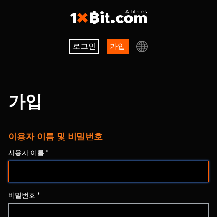
로그인
가입
가입
이용자 이름 및 비밀번호
사용자 이름 *
비밀번호 *