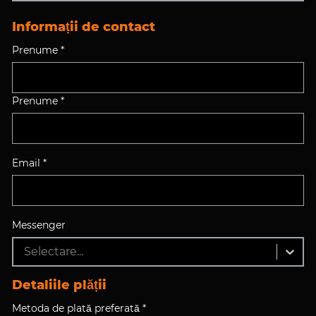
Informații de contact
Prenume *
Prenume *
Email *
Messenger
Selectare...
Detaliile plății
Metoda de plată preferată *