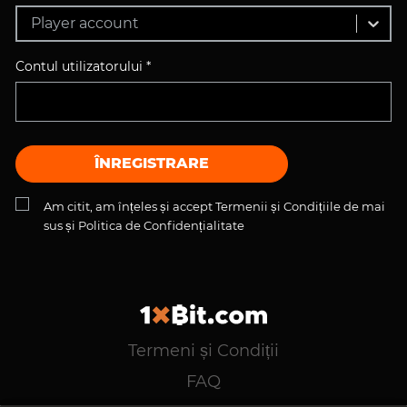
Player account
Contul utilizatorului *
ÎNREGISTRARE
Am citit, am înțeles și accept Termenii și Condițiile de mai
sus și Politica de Confidențialitate
Termeni și Condiții
FAQ