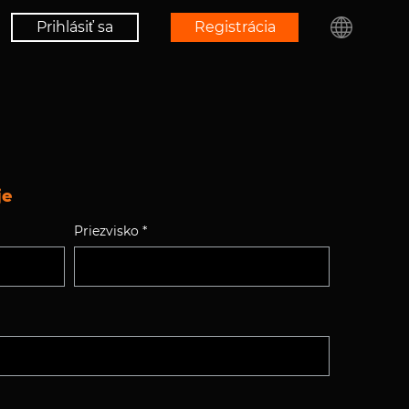
Prihlásiť sa
Registrácia
је
Priezvisko *