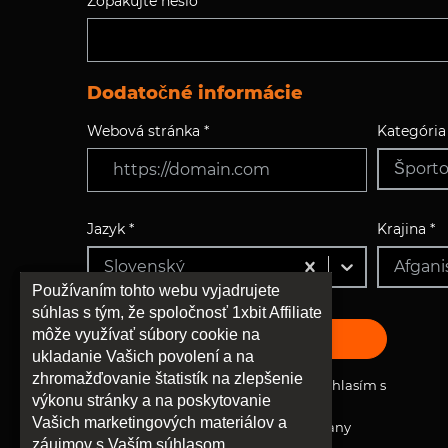
Zopakujte heslo *
Dodatočné informácie
Webová stránka *
Kategória 
Šport
Jazyk *
Krajina *
Slovenský
Afgani
Používaním tohto webu vyjadrujete
súhlas s tým, že spoločnosť 1xbit Affiliate
môže využívať súbory cookie na
REGISTROVAŤ
ukladanie Vašich povolení a na
zhromažďovanie štatistík na zlepšenie
Prečítal(a) som si, rozumiem a súhlasím s
výkonu stránky a na poskytovanie
vyššie uvedenými Pravidlami a
Vašich marketingových materiálov a
Podmienkami a Zásadami Ochrany
záujmov s Vaším súhlasom.