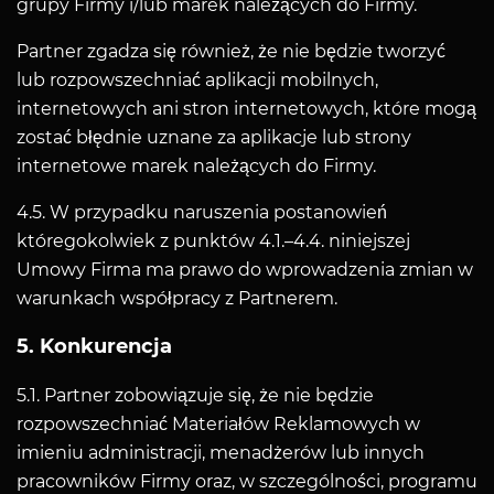
grupy Firmy i/lub marek należących do Firmy.
Partner zgadza się również, że nie będzie tworzyć
lub rozpowszechniać aplikacji mobilnych,
internetowych ani stron internetowych, które mogą
zostać błędnie uznane za aplikacje lub strony
internetowe marek należących do Firmy.
4.5. W przypadku naruszenia postanowień
któregokolwiek z punktów 4.1.–4.4. niniejszej
Umowy Firma ma prawo do wprowadzenia zmian w
warunkach współpracy z Partnerem.
5. Konkurencja
5.1. Partner zobowiązuje się, że nie będzie
rozpowszechniać Materiałów Reklamowych w
imieniu administracji, menadżerów lub innych
pracowników Firmy oraz, w szczególności, programu