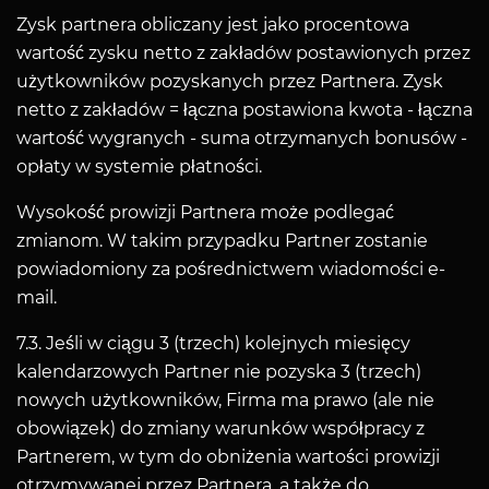
Zysk partnera obliczany jest jako procentowa
wartość zysku netto z zakładów postawionych przez
użytkowników pozyskanych przez Partnera. Zysk
netto z zakładów = łączna postawiona kwota - łączna
wartość wygranych - suma otrzymanych bonusów -
opłaty w systemie płatności.
Wysokość prowizji Partnera może podlegać
zmianom. W takim przypadku Partner zostanie
powiadomiony za pośrednictwem wiadomości e-
mail.
7.3. Jeśli w ciągu 3 (trzech) kolejnych miesięcy
kalendarzowych Partner nie pozyska 3 (trzech)
nowych użytkowników, Firma ma prawo (ale nie
obowiązek) do zmiany warunków współpracy z
Partnerem, w tym do obniżenia wartości prowizji
otrzymywanej przez Partnera, a także do