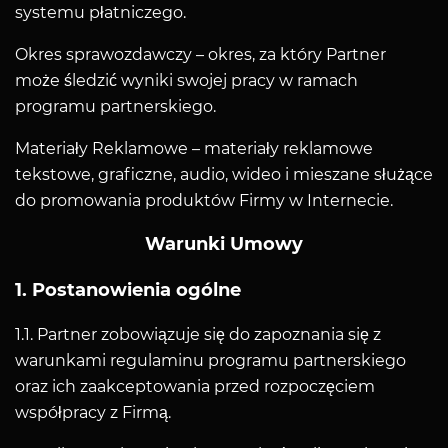
systemu płatniczego.
Okres sprawozdawczy
– okres, za który Partner
może śledzić wyniki swojej pracy w ramach
programu partnerskiego.
Materiały Reklamowe
– materiały reklamowe
tekstowe, graficzne, audio, wideo i mieszane służące
do promowania produktów Firmy w Internecie.
Warunki Umowy
1. Postanowienia ogólne
1.1. Partner zobowiązuje się do zapoznania się z
warunkami regulaminu programu partnerskiego
oraz ich zaakceptowania przed rozpoczęciem
współpracy z Firmą.