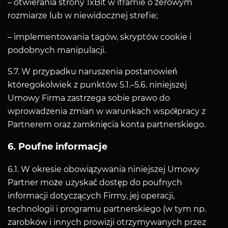
– otwierania strony 1xBit w iframie o zerowym
rozmiarze lub w niewidocznej strefie;
– implementowania tagów, skryptów cookie i
podobnych manipulacji.
5.7. W przypadku naruszenia postanowień
któregokolwiek z punktów 5.1.–5.6. niniejszej
Umowy Firma zastrzega sobie prawo do
wprowadzenia zmian w warunkach współpracy z
Partnerem oraz zamknięcia konta partnerskiego.
6. Poufne informacje
6.1. W okresie obowiązywania niniejszej Umowy
Partner może uzyskać dostęp do poufnych
informacji dotyczących Firmy, jej operacji,
technologii i programu partnerskiego (w tym np.
zarobków i innych prowizji otrzymywanych przez