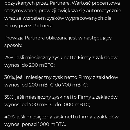
pozyskanych przez Partnera. Wartość procentowa
otrzymywanej prowizji zwiększa się automatycznie
wraz ze wzrostem zysków wypracowanych dla
Firmy przez Partnera.
Prowizja Partnera obliczana jest w następujący
sposób:
25%, jeśli miesięczny zysk netto Firmy z zakładów
wynosi do 200 mBTC;
30%, jeśli miesięczny zysk netto Firmy z zakładów
wynosi od 200 mBTC do 700 mBTC;
35%, jeśli miesięczny zysk netto Firmy z zakładów
wynosi od 700 mBTC do 1000 mBTC;
40%, jeśli miesięczny zysk netto Firmy z zakładów
wynosi ponad 1000 mBTC.