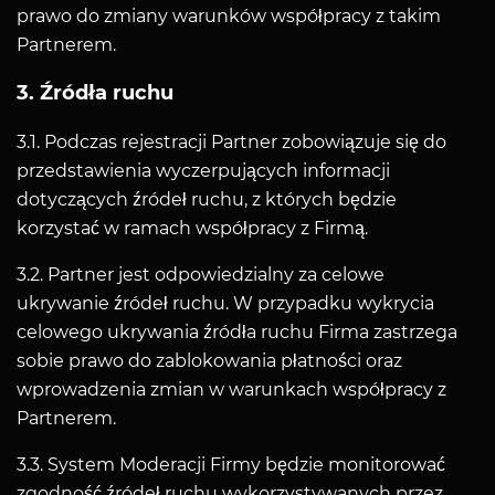
prawo do zmiany warunków współpracy z takim
Partnerem.
3. Źródła ruchu
3.1. Podczas rejestracji Partner zobowiązuje się do
przedstawienia wyczerpujących informacji
dotyczących źródeł ruchu, z których będzie
korzystać w ramach współpracy z Firmą.
3.2. Partner jest odpowiedzialny za celowe
ukrywanie źródeł ruchu. W przypadku wykrycia
celowego ukrywania źródła ruchu Firma zastrzega
sobie prawo do zablokowania płatności oraz
wprowadzenia zmian w warunkach współpracy z
Partnerem.
3.3. System Moderacji Firmy będzie monitorować
zgodność źródeł ruchu wykorzystywanych przez