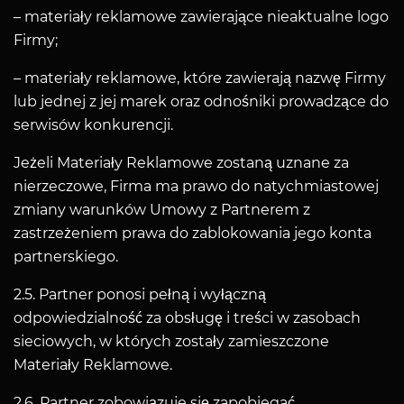
– materiały reklamowe zawierające nieaktualne logo
Firmy;
– materiały reklamowe, które zawierają nazwę Firmy
lub jednej z jej marek oraz odnośniki prowadzące do
serwisów konkurencji.
Jeżeli Materiały Reklamowe zostaną uznane za
nierzeczowe, Firma ma prawo do natychmiastowej
zmiany warunków Umowy z Partnerem z
zastrzeżeniem prawa do zablokowania jego konta
partnerskiego.
2.5. Partner ponosi pełną i wyłączną
odpowiedzialność za obsługę i treści w zasobach
sieciowych, w których zostały zamieszczone
Materiały Reklamowe.
2.6. Partner zobowiązuje się zapobiegać