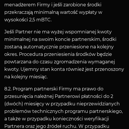
menadżerem Firmy i jeśli zarobione środki
przekraczają minimalną wartość wypłaty w
wysokości 2,5 mBTC.
Jeśli Partner nie ma wyżej wspomnianej kwoty
minimalnej na swoim koncie partnerskim, środki
zostaną automatycznie przeniesione na kolejny
okres. Procedura przeniesienia środków będzie
powtarzana do czasu zgromadzenia wymaganej
kwoty. Ujemny stan konta również jest przenoszony
na kolejny miesiąc.
8.2. Program partnerski Firmy ma prawo do
przesunięcia należnej Partnerowi płatności do 2
(dwóch) miesięcy w przypadku nieprzewidzianych
problemów technicznych programu partnerskiego,
a także w przypadku konieczności weryfikacji
Partnera oraz jego źródeł ruchu. W przypadku