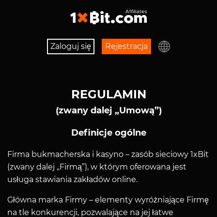
Zaloguj się
Rejestracja
REGULAMIN
(zwany dalej „Umową”)
Definicje ogólne
Firma bukmacherska i kasyno
– zasób sieciowy 1xBit
(zwany dalej „Firmą”), w którym oferowana jest
usługa stawiania zakładów online.
Główna marka Firmy
– elementy wyróżniające Firmę
na tle konkurencji, pozwalające na jej łatwe