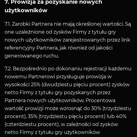
7. Prowizja za pozyskanie nowych
użytkowników
7.1. Zarobki Partnera nie mają określonej wartości. Są
one uzależnione od zysków Firmy z tytułu gry
nowych użytkowników zarejestrowanych przez link
referencyjny Partnera, jak również od jakości
generowanego ruchu.
7.2. Bezpośrednio po dokonaniu rejestracji każdemu
nowemu Partnerowi przysługuje prowizja w
wysokości 25% (dwudziestu pięciu procent) zysków
netto Firmy z tytułu gry pozyskanych przez
Partnera nowych użytkowników. Procentowa
wartość prowizji może wzrosnąć do 30% (trzydziestu
procent), 35% (trzydziestu pięciu procent) lub 40%
(czterdziestu procent), w zależności od zysków
netto Firmy z tytułu gry użytkowników