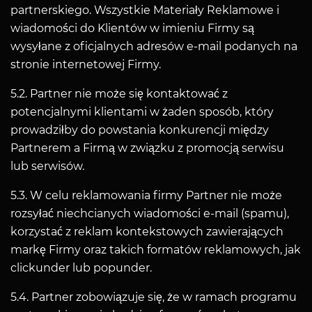
partnerskiego. Wszystkie Materiały Reklamowe i
wiadomości do Klientów w imieniu Firmy są
wysyłane z oficjalnych adresów e-mail podanych na
stronie internetowej Firmy.
5.2. Partner nie może się kontaktować z
potencjalnymi klientami w żaden sposób, który
prowadziłby do powstania konkurencji między
Partnerem a Firmą w związku z promocją serwisu
lub serwisów.
5.3. W celu reklamowania firmy Partner nie może
rozsyłać niechcianych wiadomości e-mail (spamu),
korzystać z reklam kontekstowych zawierających
markę Firmy oraz takich formatów reklamowych, jak
clickunder lub popunder.
5.4. Partner zobowiązuje się, że w ramach programu