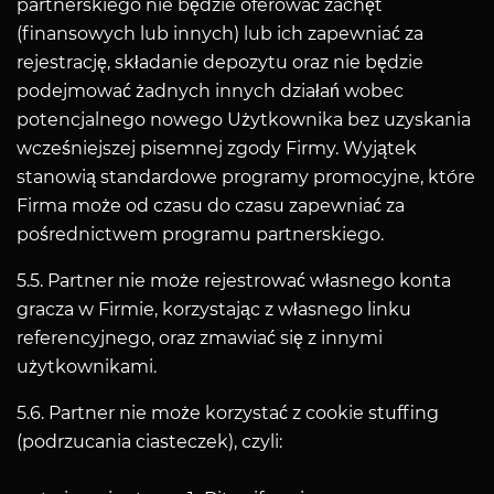
partnerskiego nie będzie oferować zachęt
(finansowych lub innych) lub ich zapewniać za
rejestrację, składanie depozytu oraz nie będzie
podejmować żadnych innych działań wobec
potencjalnego nowego Użytkownika bez uzyskania
wcześniejszej pisemnej zgody Firmy. Wyjątek
stanowią standardowe programy promocyjne, które
Firma może od czasu do czasu zapewniać za
pośrednictwem programu partnerskiego.
5.5. Partner nie może rejestrować własnego konta
gracza w Firmie, korzystając z własnego linku
referencyjnego, oraz zmawiać się z innymi
użytkownikami.
5.6. Partner nie może korzystać z cookie stuffing
(podrzucania ciasteczek), czyli: