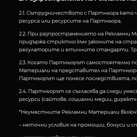
2.1. Сътрудничеството с Партньора като
ресурса или ресурсите на Партньора.
2.2. При разпространението на Рекламни
придържа стриктно към законите на стра
регулаторите и етичните стандарти. Тряб
2.3. Когато Партньорът самостоятелно п
Материали на представител на Партньорск
Партньорът ще понесе последствията, посо
2.4. Партньорът се съгласява да следи у
ресурси (сайтове, социални медии, директн
*Неуместните Рекламни Материали включ
– неточни условия на промоции, бонуси и 