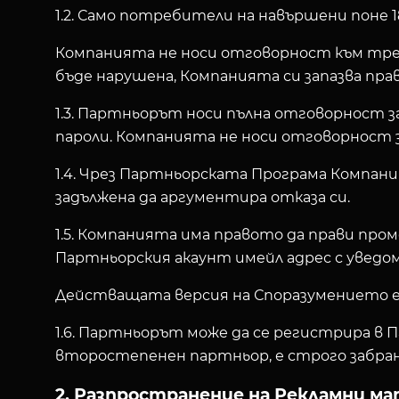
1.2. Само потребители на навършени поне 
Компанията не носи отговорност към трет
бъде нарушена, Компанията си запазва пра
1.3. Партньорът носи пълна отговорност 
пароли. Компанията не носи отговорност 
1.4. Чрез Партньорската Програма Компани
задължена да аргументира отказа си.
1.5. Компанията има правото да прави про
Партньорския акаунт имейл адрес с уведом
Действащата версия на Споразумението е 
1.6. Партньорът може да се регистрира в
второстепенен партньор, е строго забран
2. Разпространение на Рекламни м