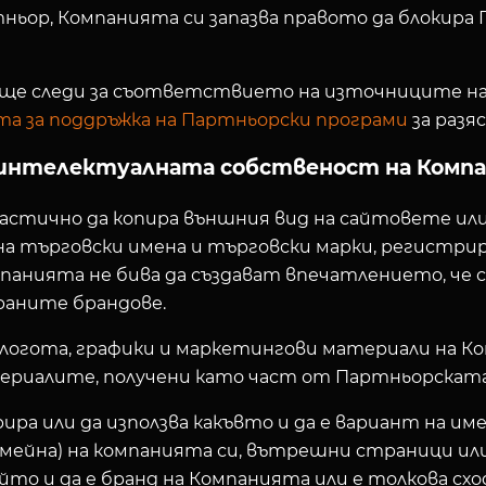
ьор, Компанията си запазва правото да блокира 
а ще следи за съответствието на източниците на
та за поддръжка на Партньорски програми
за разя
а интелектуалната собственост на Комп
и частично да копира външния вид на сайтовете и
на търговски имена и търговски марки, регистри
анията не бива да създават впечатлението, че са
раните брандове.
 логота, графики и маркетингови материали на К
ериалите, получени като част от Партньорската
рира или да използва какъвто и да е вариант на 
омейна) на компанията си, вътрешни страници или
ойто и да е бранд на Компанията или е толкова сх