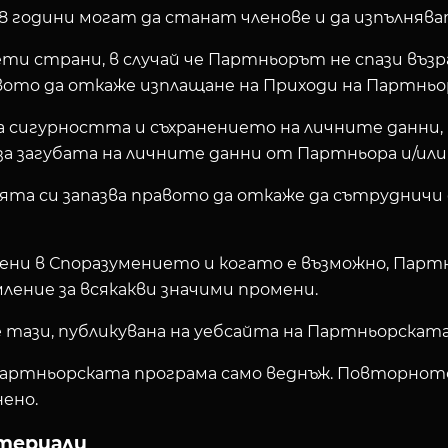
18 години могат да станат членове и да изпълняв
и страни, в случай че Партньорът не спази възр
вото да откаже изплащане на Приходи на Партньор
за сигурността и съхранението на личните данни
за загубата на личните данни от Партньора и/ил
ята си запазва правото да откаже да сътрудничи 
мени в Споразумението и когато е възможно, Парт
ление за всякакви значими промени.
тази, публикувана на уебсайта на Партньорската
 Партньорската програма само веднъж. Повторнот
ено.
атериали