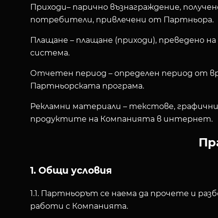
Приходи
– парично възнаграждение, получе
потребители, привлечени от Партньора.
Плащане
– плащане (приходи), преведено
система.
Отчетен период
– определен период от в
Партньорската програма.
Рекламни материали
– текстове, графични,
продуктите на Компанията в интернет.
Пр
1.
Общи условия
1.1. Партньорът се наема да прочете и раз
работи с Компанията.