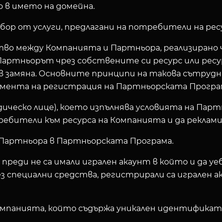
 в името на домейна.
абор от услуги, предлагани на потребители на ре
во между Компанията и Партньора, реализирано ч
то Партньорът чрез собствените си ресурс или рес
в замяна. Основните принципи на такова сътрудн
нта на регистрация на Партньорската Програма на 
ическо лице), което изпълнява условията на Партн
ребители към ресурса на Компанията и да реклам
 Партньора в Партньорската Програма.
реди не са имали игрален акаунт в който и да уеб
специални средства, регистрирали са игрален ака
Компанията, който съдържа уникален идентификат