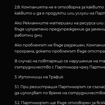
2.8. Компанията не е отговорна за каквит
каквито и да е продукти или услуги на Пар
Ако Рекламните материали на ресурса или
бъде изпратено предупреждение да замени
работни дни.
Ако проблемът не бъде разрешен, Компани
програма, докато проблемът бъде отстра
В случай на повтарящо се нарушение на та
сътрудничество с Партньора чрез Партнь
3.
Източници на Трафик
3.1. При регистрация Партньорът се съгл
да използват по време на сътрудничество
3.2. Партньорът ще бъде отговорен за вс