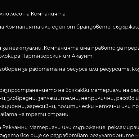
лно лого на Компанията;
на Компанията или един от брандовете, съдържащ
за неактуални, Компанията има правото да прера
 блокира Партньорския им Акаунт.
говорен за работата на ресурса или ресурсите, к
разпространението на всякакви материали на ресу
ни, зловредни, заплашителни, неприлични, расово
национни, агресивни, политически неточни или по
равата на трети страни.
ва Рекламни Материали или съдържание, рекламира
 където все още се разработват регулаторните н