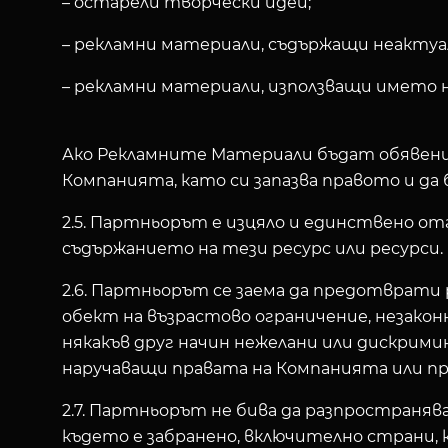
– остарели творчески идеи;
– рекламни материали, съдържащи неактуа
– рекламни материали, използващи името 
Ако Рекламните Материали бъдат обявени 
Компанията, като си запазва правото и да
2.5. Партньорът е изцяло и единствено от
съдържанието на тези ресурс или ресурси.
2.6. Партньорът се заема да предотврати 
обект на възрастово ограничение, незакон
някакъв друг начин нежелани или дискрими
наручаващи правата на Компанията или п
2.7. Партньорът не бива да разпространя
където е забранено, включително страни,