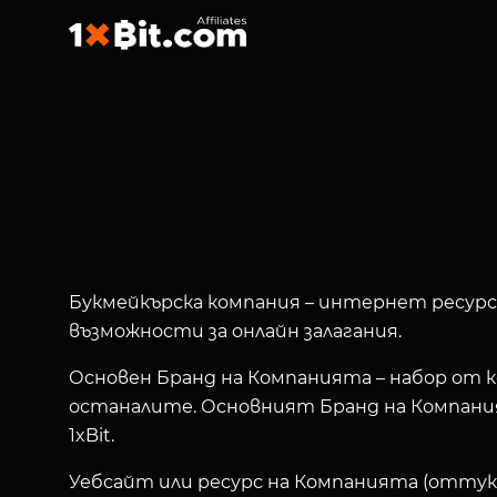
Букмейкърска компания
– интернет ресурс 
възможности за онлайн залагания.
Основен Бранд на Компанията
– набор от 
останалите. Основният Бранд на Компани
1xBit.
Уебсайт или ресурс на Компанията
(оттук 