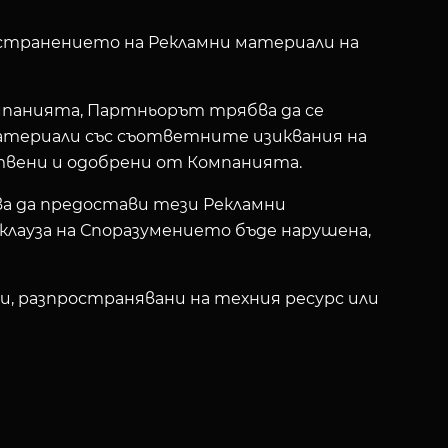
остранението на Рекламни материали на
мпанията, Партньорът трябва да се
атериали със съответните изиквания на
твени и одобрени от Компанията.
а да предостави тези Рекламни
клауза на Споразумението бъде нарушена,
, разпространявани на техния ресурс или