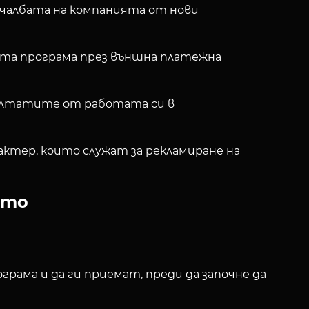
печалбата на компанията от нови
ата програма през външна платежна
зултатите от работата си в
рактер, които служат за рекламиране на
ето
грама и да ги приемат, преди да започне да