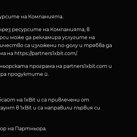
сурсите на Компанията.
рез ресурсите на Компанията, в
урси може да рекламира услугите на
ичество са изложени по-долу и трябва да
https://partners1xbit.com/.
ьорската програма на partners1xbit.com и
ира продуктите й.
сайт на 1xBit и са привлечени от
унт в 1xBit и са направили първия си
ор на Партньора.