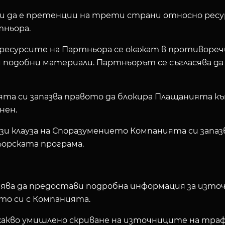
о и да е претенции на трети страни относно рес
тньора.
 ресурсите на Партньора се окажат в противореч
 подобни материали. Партньорът се съгласява да 
ята си запазва правото да блокира Плащанията 
нен.
зи клауза на Споразумението Компанията си запаз
орската програма.
асява да предостави подробна информация за изт
то си с Компанията.
якакво умишлено скриване на източниците на тра