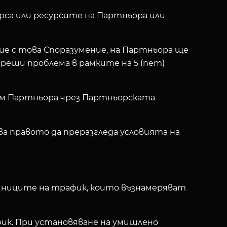
урса или ресурсите на Партньора или
ие с това Споразумение, на Партньора ще
реши проблема в рамките на 5 (пет)
към Партньора чрез Партньорската
ва правото да преразгледа условията на
очниците на трафик, които възнамеряват
фик. При установяване на умишлено