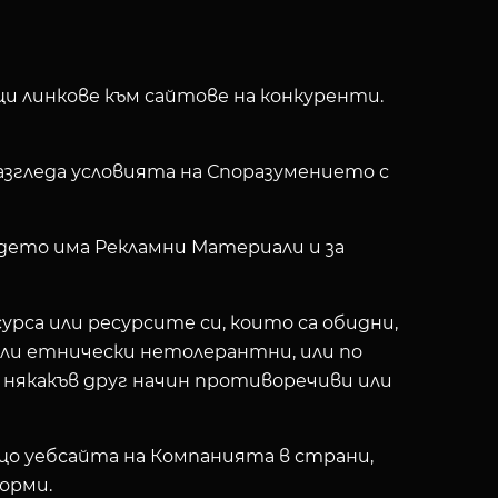
и линкове към сайтове на конкуренти.
згледа условията на Споразумението с
ъдето има Рекламни Материали и за
рса или ресурсите си, които са обидни,
 или етнически нетолерантни, или по
 някакъв друг начин противоречиви или
що уебсайта на Компанията в страни,
орми.