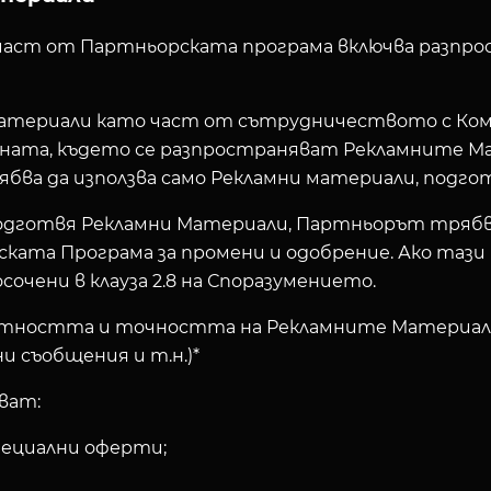
 част от Партньорската програма включва разпр
 Материали като част от сътрудничеството с Ко
ната, където се разпространяват Рекламните М
ва да използва само Рекламни материали, подго
одготвя Рекламни Материали, Партньорът трябв
ата Програма за промени и одобрение. Ако тази 
чени в клауза 2.8 на Споразумението.
местността и точността на Рекламните Материали
и съобщения и т.н.)*
ват:
специални оферти;