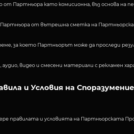
но от Партньора като комисионна, въз основа на 
 на Партньора от вътрешна сметка на Партньорск
реме, за което Партньорът може да проследи ре
 аудио, видео и смесени материали с рекламен ха
авила и Условия на Споразумени
бере правилата и условията на Партньорската Про