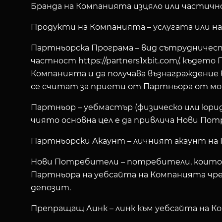
Бранда на Компанията изцяло или частично
Продукти на Компанията
– услугата или н
Партньорска Програма
– вид сътрудничест
частност https://partners1xbit.com/, къде
Компанията и да получава възнаграждение 
се считат за приети от Партньора от моме
Партньор
– уебмастър (физическо или юрид
чиято основна цел е да привлича Нови Пот
Партньорски Акаунт
– личният акаунт на
Нови Потребители
– потребители, които п
Партньора на уебсайта на Компанията чрез 
депозит.
Препращащ Линк
– линк към уебсайта на 