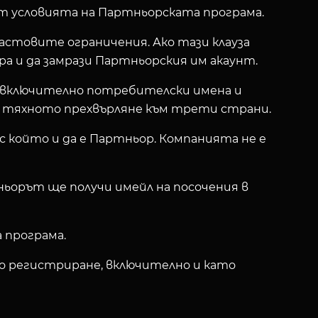
ат условията на Партньорската програма.
астовите ограничения. Ако тази клауза
а и да замрази Партньорския им акаунт.
, включително потребителски имена и
и тяхното прехвърляне към трети страни.
с който и да е Партньор. Компанията не е
ньорът ще получи имейл на посочения в
 програма.
о регистриране, включително и като