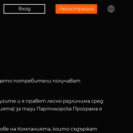
Вход
Регистрaция
където потребители получават
гите и я правят лесно различима сред
ята) за тази Партньорска Програма е
йтове на Компанията, които съдържат