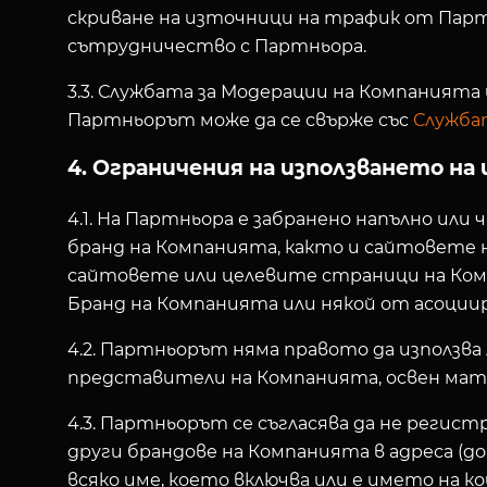
скриване на източници на трафик от Партн
сътрудничество с Партньора.
3.3. Службата за Модерации на Компаният
Партньорът може да се свърже със
Служба
4. Ограничения на използването н
4.1. На Партньора е забранено напълно ил
бранд на Компанията, както и сайтовете 
сайтовете или целевите страници на Комп
Бранд на Компанията или някой от асоции
4.2. Партньорът няма правото да използва
представители на Компанията, освен мат
4.3. Партньорът се съгласява да не регист
други брандове на Компанията в адреса (д
всяко име, което включва или е името на к