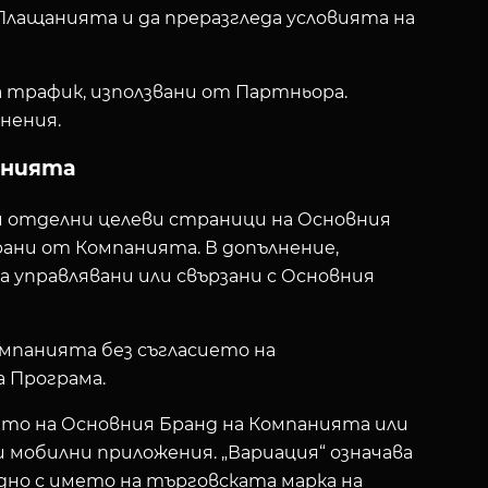
Плащанията и да преразгледа условията на
 трафик, използвани от Партньора.
снения.
анията
ли отделни целеви страници на Основния
рани от Компанията. В допълнение,
 управлявани или свързани с Основния
омпанията без съгласието на
 Програма.
името на Основния Бранд на Компанията или
 мобилни приложения. „Вариация“ означава
одно с името на търговската марка на