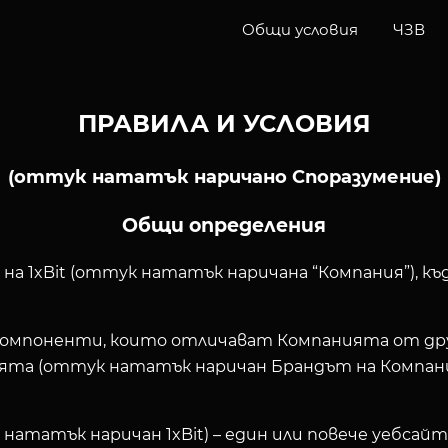
Общи условия
ЧЗВ
ПРАВИЛА И УСЛОВИЯ
(оттук нататък наричано Споразумение)
Общи определения
на 1xBit (оттук нататък наричана “Компания”), 
компоненти, които отличават Компанията от дру
ята (оттук нататък наричан Брандът на Компани
нататък наричан 1xBit) – един или повече уебса