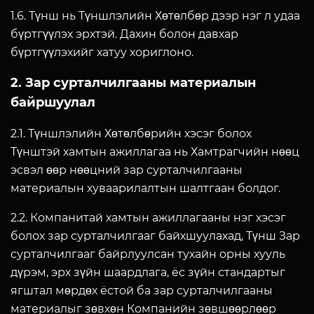
1.6. Түнш нь Түншлэлийн Хөтөлбөр дээр нэг л удаа
бүртгүүлэх эрхтэй. Дахин болон давхар
бүртгүүлэхийг хатуу хориглоно.
2. Зар сурталчилгааны материалын
байршуулал
2.1. Түншлэлийн Хөтөлбөрийн хэсэг болох
Түнштэй хамтын ажиллагаа нь Хамтрагчийн нөөц
эсвэл өөр нөөцний зар сурталчилгааны
материалын хуваарилалтын шалтгаан болдог.
2.2. Компанитай хамтын ажиллагааны нэг хэсэг
болох зар сурталчилгааг байхшуулахад, Түнш Зар
сурталчилгааг байрлуулсан тухайн орны хууль
дүрэм, эрх зүйн шаардлага, ёс зүйн стандартыг
ягштал мөрдөх ёстой ба зар сурталчилгааны
материалыг зөвхөн Компанийн зөвшөөрлөөр