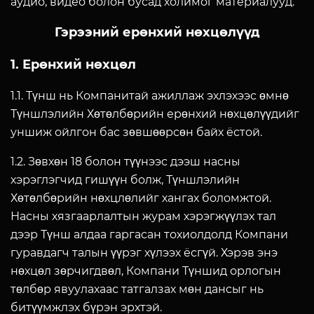
аудио, видео болон бусад холимог материалууд.
Гэрээний ерөнхий нөхцөлүүд
1. Ерөнхий нөхцөл
1.1. Түнш нь Компанитай ажиллаж эхлэхээс өмнө
Түншлэлийн Хөтөлбөрийн ерөнхий нөхцөлүүдийг
уншиж ойлгон бас зөвшөөрсөн байх ёстой.
1.2. Зөвхөн 18 болон түүнээс дээш насны
хэрэглэгчид гишүүн болж, Түншлэлийн
Хөтөлбөрийн нөхцлөлийг хангах боломжтой.
Насны хязгаарлалтын журам хэрэгжүүлэх тал
дээр Түнш алдаа гаргасан тохиолдолд Компани
гуравдагч талын үүрэг хүлээх ёсгүй. Хэрэв энэ
нөхцөл зөрчигдвөл, Компани Түншид орлогын
төлбөр явуулахаас татгалзах мөн дансыг нь
битүүмжлэх бүрэн эрхтэй.