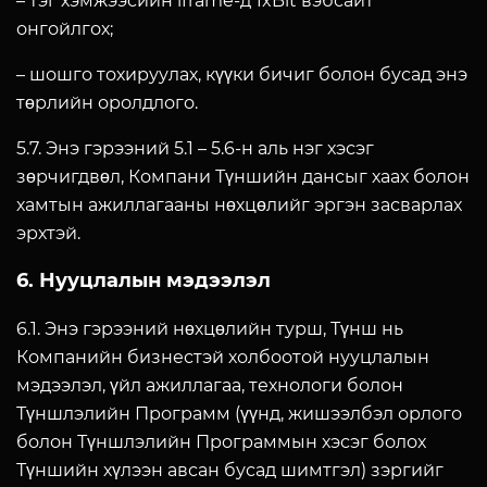
– тэг хэмжээсийн iframe-д 1xBit вэбсайт
онгойлгох;
– шошго тохируулах, күүки бичиг болон бусад энэ
төрлийн оролдлого.
5.7. Энэ гэрээний 5.1 – 5.6-н аль нэг хэсэг
зөрчигдвөл, Компани Түншийн дансыг хаах болон
хамтын ажиллагааны нөхцөлийг эргэн засварлах
эрхтэй.
6. Нууцлалын мэдээлэл
6.1. Энэ гэрээний нөхцөлийн турш, Түнш нь
Компанийн бизнестэй холбоотой нууцлалын
мэдээлэл, үйл ажиллагаа, технологи болон
Түншлэлийн Программ (үүнд, жишээлбэл орлого
болон Түншлэлийн Программын хэсэг болох
Түншийн хүлээн авсан бусад шимтгэл) зэргийг