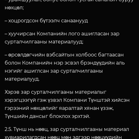
нөхцөл;
– хоцрогдсон бүтээлч санаанууд
– хуучирсан Компанийн лого ашигласан зар
сурталчилгааны материалууд;
– өрсөлдөгчийн вэбсайтын холбоос багтаасан
болон Компанийн нэр эсвэл брэндүүдийн аль
нэгийг ашиглсан зар сурталчилгааны
материалууд.
Хэрэв зар сурталчилгааны материалыг
хэрэгцээгүй гэж үзвэл Компани Түнштэй хийсэн
гэрээний нөхцөлийг яаралтай хянан үзэж,
Түншийн дансыг блоклох эрхтэй.
2.5. Түнш нь нөөц, зар сурталчилгааны материал
хувиарилагдсан нөөц мөн эдгээр нөөцүүдийн