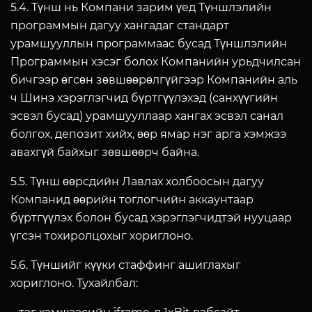
5.4. Түнш нь Компани зарим үед Түншлэлийн
программын дагуу хангадаг стандарт
урамшууллын программаас бусад Түншлэлийн
Программын хэсэг болох Компанийн урьдчилсан
бичгээр өгсөн зөвшөөрөлгүйгээр Компанийн аль
ч Шинэ хэрэглэгчид бүртгүүлэхэд (санхүүгийн
эсвэл бусад) урамшууллаар хангах эсвэл санал
болгох, депозит хийх, өөр ямар нэг арга хэмжээ
авахгүй байхыг зөвшөөрч байна.
5.5. Түнш өөрсдийн Лавлах холбоосын дагуу
Компанид өөрийн тоглогчийн аккаунтаар
бүртгүүлэх болон бусад хэрэглэгчидтэй нууцаар
үгсэн тохиролцохыг хориглоно.
5.6. Түншийг күүки стаффинг ашиглахыг
хориглоно. Тухайлбал: