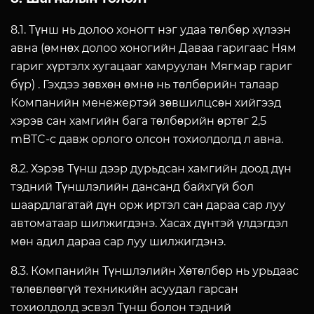
8.1. Түнш нь долоо хоногт нэг удаа төлбөр хүлээн
авна (өмнөх долоо хоногийн Даваа гаригаас Ням
гариг хүртэлх хугацааг хамруулан Мягмар гариг
бүр) . Гэхдээ зөвхөн өмнө нь төлбөрийн талаар
Компанийн менежертэй зөвшилцсөн хийгээд
хэрэв сан хамгийн бага төлбөрийн өртөг 2,5
mBTC-с давж орлого олсон тохиолдолд л авна.
8.2. Хэрэв Түнш дээр дурьдсан хамгийн доод дүн
тэдний Түншлэлийн дансанд байхгүй бол
шаардлагатай дүн орж иртэл сан дараа сар луу
автоматаар шилжигдэнэ. Хасах дүнтэй үлдэгдэл
мөн адил дараа сар луу шилжигдэнэ.
8.3. Компанийн Түншлэлийн Хөтөлбөр нь урьдаас
төлөвлөөгүй техникийн асуудал гарсан
тохиолдолд эсвэл Түнш болон тэдний