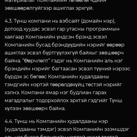
материалыг Компанийн төлөөлөгчдийн
зөвшөөрөлгүйгээр ашиглах эрхгүй.
4.3. Түнш компани нь вэбсайт (домайн нэр),
дотоод хуудас эсвэл гар утасны программын
хаягаар Компанийн үндсэн брэнд эсвэл
Компанийн бусад брэндүүдийн нэрийг өөрөөр
ашиглах эсвэл бүртгүүлэхгүй байхыг зөвшөөрч
байна. “Өөрчлөлт” гэдэг нь Компанийн аль нэг
брэндийн нэрийг багтаасан эсвэл түүний нэрээс
бүрдэх эс бөгөөс Компанийн худалдааны
тэмдгийн нэртэй төөрөлдөхүйц төстэй нэрийг
хэлнэ. Компани ямар нэг будлиан гарах
магадлалыг тодорхойлох эрхтэй гэдгийг Түнш
хүлээн зөвшөөрч байна.
4.4. Түнш нь Компанийн худалдааны нэр
(худалдааны тэмдэг) эсвэл Компанийн эзэмшдэг