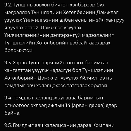
9.2. Түнш нь зөвхөн бичгэн хэлбэрээр бүх
мэдээллээ Түншлэлийн Хөтөлбөрийн Дэмжлэг
үзүүлэх Үйлчилгээний албан ёсны имэйл хаягруу
явуулах ёстой. Дэмжлэг үзүүлэх
Үйлчилгээнийний дэлгэрэнгүй мэдээлэлийг
Түншлэлийн Хөтөлбөрийн вэбсайтаасхарах
боломжтой.
9.3. Хэрэв Түнш зөрчлийн нотлох баримтаа
хангалттай үзүүлж чадахгүй бол Түншлэлийн
Хөтөлбөрийн Дэмжлэг үзүүлэх Үйлчилгээ нь
гомдлыг авч хэлэлцэхээс татгалзах эрхтэй.
9.4. Гомдлыг хэлэлцэх хугацаа баримтын
огноогоос эхлээд ажлын 14 (арван дөрөв) өдөр
байна.
9.5. Гомдлыг авч хэлэлцсэний дараа Компани