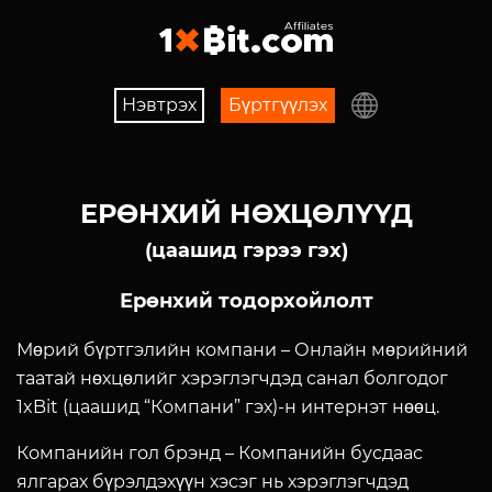
Нэвтрэх
Бүртгүүлэх
ЕРӨНХИЙ НӨХЦӨЛҮҮД
(цаашид гэрээ гэх)
Ерөнхий тодорхойлолт
Мөрий бүртгэлийн компани
–
Онлайн мөрийний
таатай нөхцөлийг хэрэглэгчдэд санал болгодог
1xBit (цаашид “Компани” гэх)-н интернэт нөөц.
Компанийн гол брэнд
– Компанийн бусдаас
ялгарах бүрэлдэхүүн хэсэг нь хэрэглэгчдэд