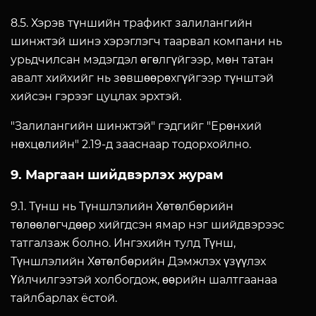
8.5. Хэрэв түншийн трафикт залилангийн
шинжтэй шинэ хэрэглэгч таарвал компани нь
урьдчилсан мэдэгдэл өгөлгүйгээр, мөн татан
авалт хийхийг нь зөвшөөрөхгүйгээр түнштэй
хийсэн гэрээг цуцлах эрхтэй.
"Залилангийн шинжтэй" гэдгийг "Ерөнхий
нөхцөлийн" 2.19-д зааснаар тодорхойлно.
9. Маргаан шийдвэрлэх журам
9.1. Түнш нь Түншлэлийн Хөтөлбөрийн
төлөөлөгчдөөр хийгдсэн ямар нэг шийдвэрээс
татгалзаж болно. Ингэхийн тулд Түнш,
Түншлэлийн Хөтөлбөрийн Дэмжлэх үзүүлэх
Үйлчилгээтэй холбогдож, өөрийн шалтгаанаа
тайлбарлах ёстой.