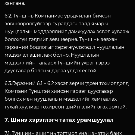
хангана.
6.2. Түнш нь Компаниас урьдчилан бичсэн
зөвшөөрөлгүйгээр гуравдагч талд ямар ч
нууцлалын мэддээллийг дамжуулах эсвэл хувааж
болохгүй гэдгийг зөвшөөрнө. Түнш нь зөвхөн
гэрээний бодлогыг хэрэгжүүлэхэд л нууцлалын
мэдээлэл ашиглаж болно. Нууцлалын
мэдээллийн талаарх Түншийн үүрэг гэрээ
дуусгавар болсны дараа үлдэх ёстой.
6.3.Гэрээний 6.1 – 6.2 хэсэг зөрчигдсөн тохиолдолд
Компани Түнштэй хийсэн гэрээг дуусгавар
болгох мөн нууцлалын мэдээлийг хамгаалах
тухай хуулиар тохирсон шийтгэлийг өгөх эрхтэй.
7. Шинэ хэрэглэгч татах урамшуулал
7.1. Түншийн ашиг нь тогтмол үнэ цэнэтэй байх