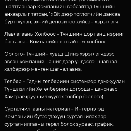
шалтгаанаар Компанийн вэбсайтад Түншийн
анхаарлыг татсан, 1xBit дээр тоглогчийн дансаа
бүртгүүлэн, эхний депозитоо хийсэн хэрэглэгч.
Лавлагааны Холбоос
– Түншийн цор ганц нэрийг
багтаасан Компанийн вэтсайтны холбоос.
Орлого
– Түншийн хувьд Шинэ хэрэглэгчдээс
авсан компанийн ашиг дээр үндэслэн шагнал
хэлбэрээр мөнгөн шагнал авна.
Төлбөр
– Гадны төлбөрийн системээр дамжуулан
Түншлэлийн Хөтөлбөрийн дотоодын данснаас
Хамтрагчруу шилжүүлэх төлбөр (орлого).
Сурталчилгааны материал
– Интернэтэд
Компанийн бүтээгдэхүүн сурталчилах зар
сурталчилгааны төрөл болох зурвас, график,