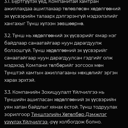
3.1. Бүртгүүлэх үед, Компанитай хамтран
ажиллахдаа ашиглахаар төлөвлөсөн хөдөлгөөний
эх үүсвэрийн талаарх дэлгэрэнгүй мэдээлэлийг
хангахыг Түнш хүлээн зөвшөөрнө.
3.2. Түнш нь хөдөлгөөний эх үүсвэрийг ямар нэг
байдлаар санаатайгаар нуун дарагдуулж
болзошгүй. Түнш хөдөлгөөний эх үүсвэрийг
санаатайгаар нуун дарагдуулсан гэдгийг олж
мэдэхэд, Компани төлбөрийг зогсоох мөн
Түнштэй хамтын ажиллагааны нөхцөлийг эргэн
харах эрхтэй.
3.3. Компанийн Зохицуулалт Үйлчилгээ нь
Түншийн ашигласан хөдөлгөөний эх үүсвэрийн
уян хатан байдлыг хянах ёстой. Түнш тодруулах
зорилгоор
Түншлэлийн Хөтөлбөр Дэмжлэг
үзүүлэх Үйлчилгээ
-рүү холбогдож болно.