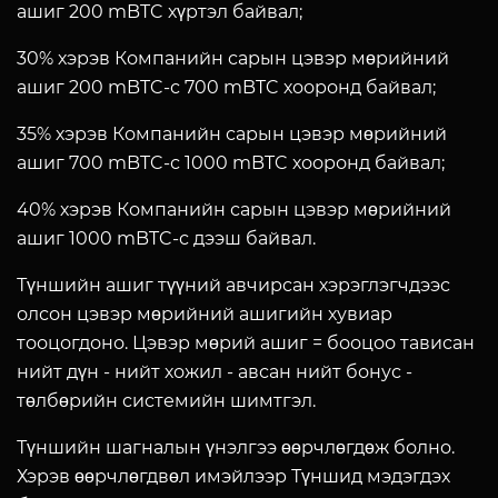
ашиг 200 mBTC хүртэл байвал;
30% хэрэв Компанийн сарын цэвэр мөрийний
ашиг 200 mBTC-с 700 mBTC хооронд байвал;
35% хэрэв Компанийн сарын цэвэр мөрийний
ашиг 700 mBTC-с 1000 mBTC хооронд байвал;
40% хэрэв Компанийн сарын цэвэр мөрийний
ашиг 1000 mBTC-с дээш байвал.
Түншийн ашиг түүний авчирсан хэрэглэгчдээс
олсон цэвэр мөрийний ашигийн хувиар
тооцогдоно. Цэвэр мөрий ашиг = бооцоо тависан
нийт дүн - нийт хожил - авсан нийт бонус -
төлбөрийн системийн шимтгэл.
Түншийн шагналын үнэлгээ өөрчлөгдөж болно.
Хэрэв өөрчлөгдвөл имэйлээр Түншид мэдэгдэх