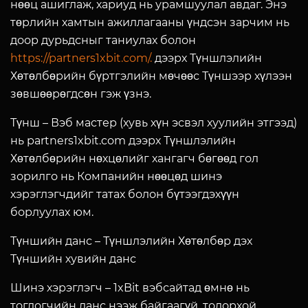
нөөц ашиглаж, хариуд нь урамшуулал авдаг. Энэ
төрлийн хамтын ажиллагааны үндсэн зарчим нь
доор дурьдсныг таниулах болон
https://partners1xbit.com/.
дээрх Түншлэлийн
Хөтөлбөрийн бүртгэлийн мөчөөс Түншээр хүлээн
зөвшөөрөгдсөн гэж үзнэ.
Түнш
– Вэб мастер (хувь хүн эсвэл хуулийн этгээд)
нь partners1xbit.com дээрх Түншлэлийн
Хөтөлбөрийн нөхцөлийг хангагч бөгөөд гол
зорилго нь Компанийн нөөцөд шинэ
хэрэглэгчдийг татах болон бүтээгдэхүүн
борлуулах юм.
Түншийн данс
– Түншлэлийн Хөтөлбөр дэх
Түншийн хувийн данс
Шинэ хэрэглэгч
– 1xBit вэбсайтад өмнө нь
тоглогчийн данс нээж байгаагүй, тодорхой