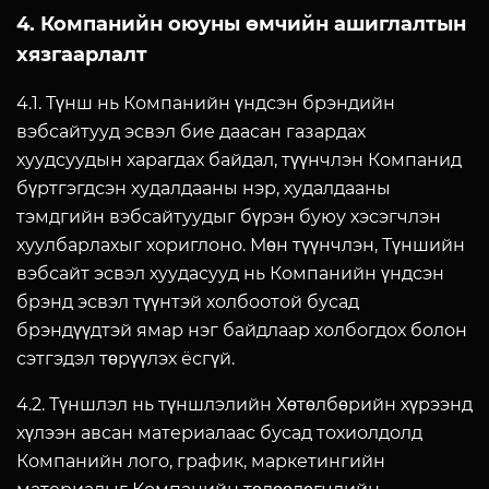
4. Компанийн оюуны өмчийн ашиглалтын
хязгаарлалт
4.1. Түнш нь Компанийн үндсэн брэндийн
вэбсайтууд эсвэл бие даасан газардах
хуудсуудын харагдах байдал, түүнчлэн Компанид
бүртгэгдсэн худалдааны нэр, худалдааны
тэмдгийн вэбсайтуудыг бүрэн буюу хэсэгчлэн
хуулбарлахыг хориглоно. Мөн түүнчлэн, Түншийн
вэбсайт эсвэл хуудасууд нь Компанийн үндсэн
брэнд эсвэл түүнтэй холбоотой бусад
брэндүүдтэй ямар нэг байдлаар холбогдох болон
сэтгэдэл төрүүлэх ёсгүй.
4.2. Түншлэл нь түншлэлийн Хөтөлбөрийн хүрээнд
хүлээн авсан материалаас бусад тохиолдолд
Компанийн лого, график, маркетингийн