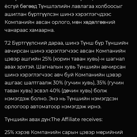
ёсгүй бөгөөд Түншлэлийн лавлагаа холбоосыг
ашиглан бүртгүүлсэн шинэ хэрэглэгчдээс
Компанийн авсан орлого, мөн хөдөлгөөний
чанараас хамаарна.
7.2 Бүртгүүлсний дараа, шинэ Түнш бүр Түншийн
авчирсан шинэ хэрэглэгчээс авсан Компанийн
цэвэр ашгийн 25% (хорин таван хувь)-н шагнал
авах эрхтэй. Шагналын хувь Түншийн авчирсан
шинэ хэрэглэгчээс авч буй Компанийн цэвэр
ашгаас шалтгаалж 30% (гучин хувь), 35% (гучин
таван хувь) эсвэл 40% (дөчин хувь) болж
нэмэгдэж болно. Энэ нь Түншийн нэмэгдсэн
орлогоор автоматоор нэмэгдэж ирнэ.
Түншийн авах дүн:The Affiliate receives:
25% хэрэв Компанийн сарын цэвэр мөрийний