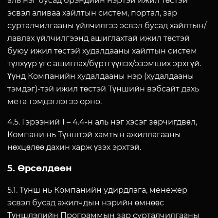
аль нэг бусад брэндийн нэртэй ижил төстэй
эсвэл аливаа хайлтын систем, портал, зар
сурталчилгааны үйлчилгээ эсвэл бусад хайлтын/
лавлах үйлчилгээнд ашиглахтай ижил төстэй
буюу ижил төстэй худалдааны хайлтын систем
түлхүүр үгс ашиглах/бүртгүүлэх/эзэмших эрхгүй.
Үүнд Компанийн худалдааны нэр (худалдааны
тэмдэг)-тэй ижил төстэй Түншийн вэбсайт дахь
мета тэмдэглэгээ орно.
4.5. Гэрээний 1 – 4.4-н аль нэг хэсэг зөрчигдвөл,
Компани нь Түнштэй хамтын ажиллагааны
нөхцөлөө дахин харж үзэх эрхтэй.
5. Өрсөлдөөн
5.1. Түнш нь Компанийн удирдлага, менежер
эсвэл бусад ажилчдын нэрийн өмнөөс
Түншлэлийн Программын зар сурталчилгааны