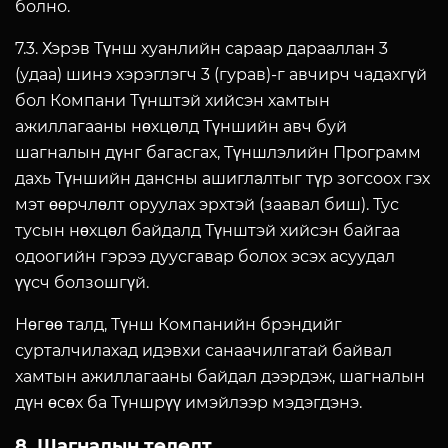
болно.
7.3. Хэрэв Түнш хуанлийн сараар дарааллан 3
(удаа) шинэ хэрэглэгч 3 (гурав)-г авчирч чадахгүй
бол Компани Түнштэй хийсэн хамтын
ажиллагааны нөхцөлд Түншийн авч буй
шагналын дүнг багасгах, Түншлэлийн Программ
дахь Түншийн дансны ашиглалтыг түр зогсоох гэх
мэт өөрчлөлт оруулах эрхтэй (заавал биш). Тус
тусын нөхцөл байдалд Түнштэй хийсэн байгаа
одоогийн гэрээ дуусгавар болох эсэх асуудал
үүсч болзошгүй.
Нөгөө талд, Түнш Компанийн брэндийг
сурталчилахад идэвхи санаачилгатай байвал
хамтын ажиллагааны байдал дээрдэж, шагналын
дүн өсөх ба Түншрүү имэйлээр мэдэгдэнэ.
8. Шагналын төлөлт