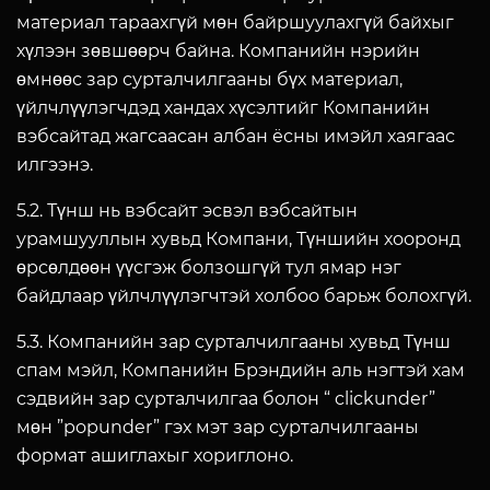
материал тараахгүй мөн байршуулахгүй байхыг
хүлээн зөвшөөрч байна. Компанийн нэрийн
өмнөөс зар сурталчилгааны бүх материал,
үйлчлүүлэгчдэд хандах хүсэлтийг Компанийн
вэбсайтад жагсаасан албан ёсны имэйл хаягаас
илгээнэ.
5.2. Түнш нь вэбсайт эсвэл вэбсайтын
урамшууллын хувьд Компани, Түншийн хооронд
өрсөлдөөн үүсгэж болзошгүй тул ямар нэг
байдлаар үйлчлүүлэгчтэй холбоо барьж болохгүй.
5.3. Компанийн зар сурталчилгааны хувьд Түнш
спам мэйл, Компанийн Брэндийн аль нэгтэй хам
сэдвийн зар сурталчилгаа болон “ clickunder”
мөн ”popunder” гэх мэт зар сурталчилгааны
формат ашиглахыг хориглоно.