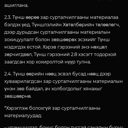
ашиглана.
2.3. Түнш өөрөө зар сурталчилгааны материалаа
бэлдэх үед, Түншлэлийн Хөтөлбөрийн төлөөлөгч,
дээр дурьдсан сурталчилгааны материалын
зохицуулалт болон зөвшөөрөх эсэхийг Түнш
мэдэгдэх ёстой. Хэрэв гэрээний энэ нөхцөл
зөрчигдвөл, Түнш гэрээний 2.8 хэсэгт тодорхой
заагдсан хор хохиролтой нүүр тулна.
2.4. Түнш өөрийн нөөц эсвэл бусад нөөц дээр
хуваарилагдсан зар сурталчилгааны материалын
үнэн зөв байдал, ач холбогдолыг хянахыг
зөвшөөрнө.
*Хэрэглэж болохгүй зар сурталчилгааны
материалуудад:
– урамшуулал, бонус болон тусгай саналын буруу