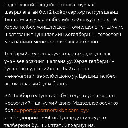
хөдөлгөөний нөөцийг баталгаажуулах
шаардлагатай бол 2 (хоёр) сар хүртэл хугацаанд
Түншрүү явуулах төлбөрийг хойшлуулах эрхтэй.
Хэрэв төлбөр хойшлогдсон тохиолдолд Түнш учир
шалтгааныг Түншлэлийн Хөтөлбөрийн төлөөлөгч
Компанийн менежерээс лавлаж болно.
Төлбөрийн хүсэлт явуулахаас өмнө, мэдээлэл
үнэн зөв эсэхийг шалгана уу. Хэрэв төлбөрийн
хүсэлт анх удаа хийх гэж байгаа бол
менежертэйгээ холбогдоно уу. Цаашид төлбөр
автоматаар хийгдэх болно.
8.4. Төлбөр нь Түншийн бүртгүүлэх үедээ өгсөн
мэдээллийн дагуу хийгдэнэ. Мэдээллээ өөрчлөх
бол
support@partners1xbit.com-руу
холбогдоорой. 1xBit нь Түншрүү шилжүүлэх
төлбөрийн бүх шимтгэлийг хариуцна.