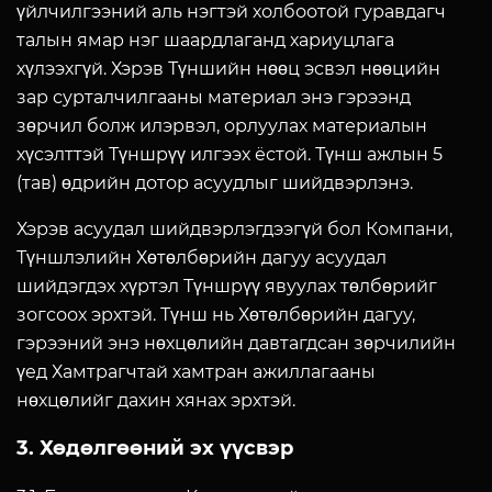
үйлчилгээний аль нэгтэй холбоотой гуравдагч
талын ямар нэг шаардлаганд хариуцлага
хүлээхгүй. Хэрэв Түншийн нөөц эсвэл нөөцийн
зар сурталчилгааны материал энэ гэрээнд
зөрчил болж илэрвэл, орлуулах материалын
хүсэлттэй Түншрүү илгээх ёстой. Түнш ажлын 5
(тав) өдрийн дотор асуудлыг шийдвэрлэнэ.
Хэрэв асуудал шийдвэрлэгдээгүй бол Компани,
Түншлэлийн Хөтөлбөрийн дагуу асуудал
шийдэгдэх хүртэл Түншрүү явуулах төлбөрийг
зогсоох эрхтэй. Түнш нь Хөтөлбөрийн дагуу,
гэрээний энэ нөхцөлийн давтагдсан зөрчилийн
үед Хамтрагчтай хамтран ажиллагааны
нөхцөлийг дахин хянах эрхтэй.
3. Хөдөлгөөний эх үүсвэр