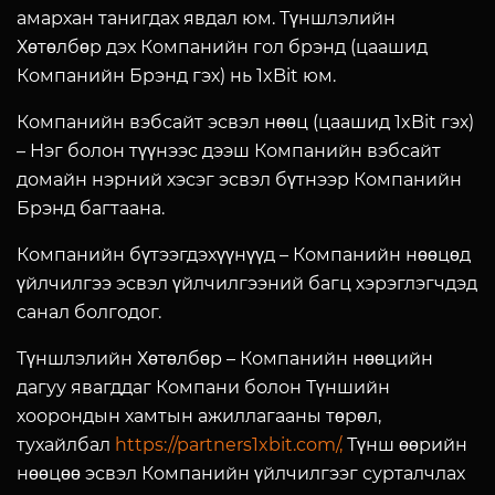
амархан танигдах явдал юм. Түншлэлийн
Хөтөлбөр дэх Компанийн гол брэнд (цаашид
Компанийн Брэнд гэх) нь 1xBit юм.
Компанийн вэбсайт эсвэл нөөц (цаашид 1xBit гэх)
– Нэг болон түүнээс дээш Компанийн вэбсайт
домайн нэрний хэсэг эсвэл бүтнээр Компанийн
Брэнд багтаана.
Компанийн бүтээгдэхүүнүүд
– Компанийн нөөцөд
үйлчилгээ эсвэл үйлчилгээний багц хэрэглэгчдэд
санал болгодог.
Түншлэлийн Хөтөлбөр
– Компанийн нөөцийн
дагуу явагддаг Компани болон Түншийн
хоорондын хамтын ажиллагааны төрөл,
тухайлбал
https://partners1xbit.com/,
Түнш өөрийн
нөөцөө эсвэл Компанийн үйлчилгээг сурталчлах