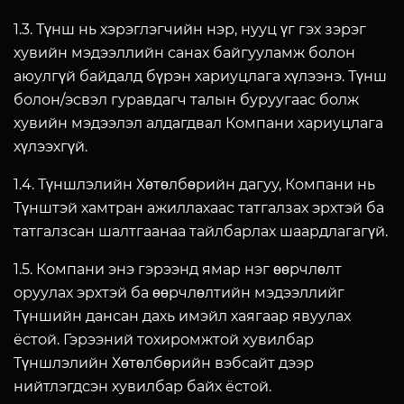
1.3. Түнш нь хэрэглэгчийн нэр, нууц үг гэх зэрэг
хувийн мэдээллийн санах байгууламж болон
аюулгүй байдалд бүрэн хариуцлага хүлээнэ. Түнш
болон/эсвэл гуравдагч талын буруугаас болж
хувийн мэдээлэл алдагдвал Компани хариуцлага
хүлээхгүй.
1.4. Түншлэлийн Хөтөлбөрийн дагуу, Компани нь
Түнштэй хамтран ажиллахаас татгалзах эрхтэй ба
татгалзсан шалтгаанаа тайлбарлах шаардлагагүй.
1.5. Компани энэ гэрээнд ямар нэг өөрчлөлт
оруулах эрхтэй ба өөрчлөлтийн мэдээллийг
Түншийн дансан дахь имэйл хаягаар явуулах
ёстой. Гэрээний тохиромжтой хувилбар
Түншлэлийн Хөтөлбөрийн вэбсайт дээр
нийтлэгдсэн хувилбар байх ёстой.