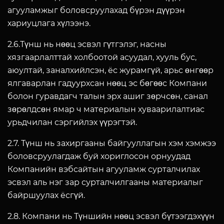
агууламжыг боловсруулахад бүрэн дүүрэн
хариуцлага хүлээнэ.
2.6.Түнш нь нөөц эсвэл гүтгэлэг, насны
хязгаарлалттай холбоотой асуудал, хууль бус,
аюултай, заналхийлсэн, ёс журамгүй, арьс өнгөөр
ялгаварлан гадуурхсан нөөц эс бөгөөс Компани
болон гуравдагч талын эрх ашиг зөрчсөн, санал
зөрөлдсөн ямар ч материалын хуваарилалтиас
урьдчилан сэргийлэх үүрэгтэй.
2.7. Түнш нь захиргааны байгууллагын хэм хэмжээ
боловсруулагдаж буй хориглосон орнуудад
Компанийн вэбсайтын агууламж сурталчилах
эсвэл аль нэг зар сурталчилгааны материалыг
байршуулах ёсгүй.
2.8. Компани нь Түншийн нөөц эсвэл бүтээгдэхүүн